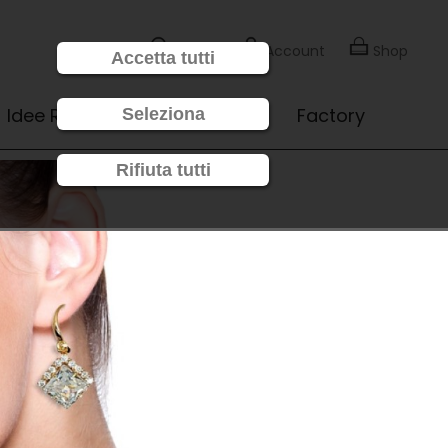
Cerca
Account
Shop
Accetta tutti
Idee Regalo
Novità
Factory
Seleziona
Rifiuta tutti