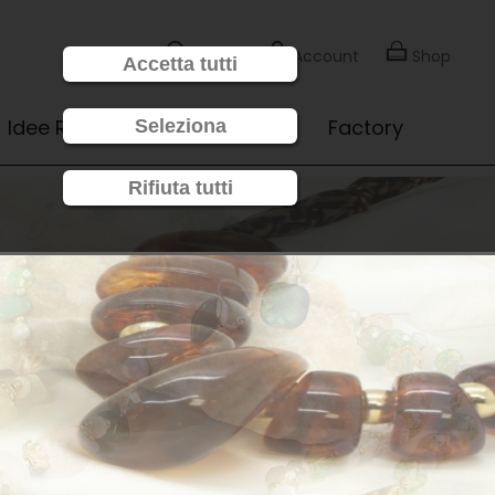
Cerca
Account
Shop
Accetta tutti
Idee Regalo
Novità
Factory
Seleziona
Rifiuta tutti